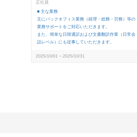
正社員
■ 主な業務
主にバックオフィス業務（経理・総務・労務）等の
業務サポートをご対応いただきます。
また、簡単な日韓通訳および文書翻訳作業（日常会
話レベル）にも従事していただきます。
2025/10/01 ~ 2025/10/31
■業務内容
・経理/総務/労務などのバックオフィス業務
・日韓通訳および文書翻訳 など
■ 求める経験・スキル
・エクセル、ワード等の基本操作経験
・日常会話程度の韓国語スキル
・バックオフィス業務経験優遇
★韓国本社との連携もあり、グローバルな経理業務
を経験可能
★簿記資格保有者優遇