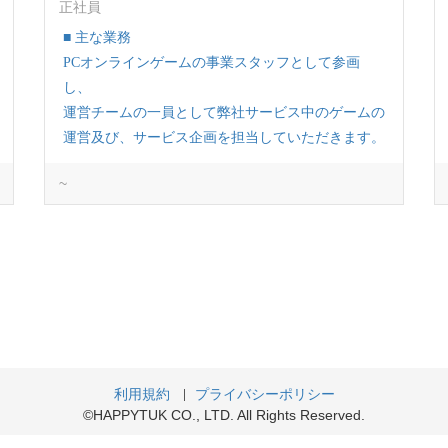
正社員
■ 主な業務
PCオンラインゲームの事業スタッフとして参画
し、
運営チームの一員として弊社サービス中のゲームの
運営及び、サービス企画を担当していただきます。
~
■業務内容
・ゲーム内外のイベント企画／運営／管理
・スケジュール進行／管理
・ゲーム品質管理やカスタマーサービス業務
・各部署との連携や調整、工程管理
・顧客／売上データの分析 など
■ 求める経験・スキル
・PCオンラインゲームもしくはモバイルゲーム
利用規約
プライバシーポリシー
の運営経験（1年以上）
©HAPPYTUK CO., LTD. All Rights Reserved.