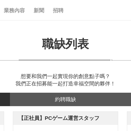
業務內容
新聞
招聘
職缺列表
想要和我們一起實現你的創意點子嗎？
我們正在招募能一起打造幸福空間的夥伴！
約聘職缺
【正社員】PCゲーム運営スタッフ